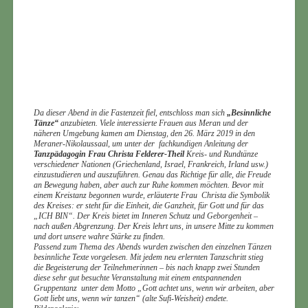
Da dieser Abend in die Fastenzeit fiel, entschloss man sich
„Besinnliche
Tänze“
anzubieten. Viele interessierte Frauen aus Meran und der
näheren Umgebung kamen am Dienstag, den 26. März 2019 in den
Meraner-Nikolaussaal, um unter der fachkundigen Anleitung der
Tanzpädagogin Frau Christa Felderer-Theil
Kreis- und Rundtänze
verschiedener Nationen (Griechenland, Israel, Frankreich, Irland usw.)
einzustudieren und auszuführen. Genau das Richtige für alle, die Freude
an Bewegung haben, aber auch zur Ruhe kommen möchten. Bevor mit
einem Kreistanz begonnen wurde, erläuterte Frau
Christa die Symbolik
des Kreises: er steht für die Einheit, die Ganzheit, für Gott und für das
„ICH BIN“. Der Kreis bietet im Inneren Schutz und Geborgenheit –
nach außen Abgrenzung. Der Kreis lehrt uns, in unsere Mitte zu kommen
und dort unsere wahre Stärke zu finden.
Passend zum Thema des Abends wurden zwischen den einzelnen Tänzen
besinnliche Texte vorgelesen. Mit jedem neu erlernten Tanzschritt stieg
die Begeisterung der Teilnehmerinnen – bis nach knapp zwei Stunden
diese sehr gut besuchte Veranstaltung mit einem entspannenden
Gruppentanz
unter dem Motto „Gott achtet uns, wenn wir arbeiten, aber
Gott liebt uns, wenn wir tanzen“ (alte Sufi-Weisheit) endete.