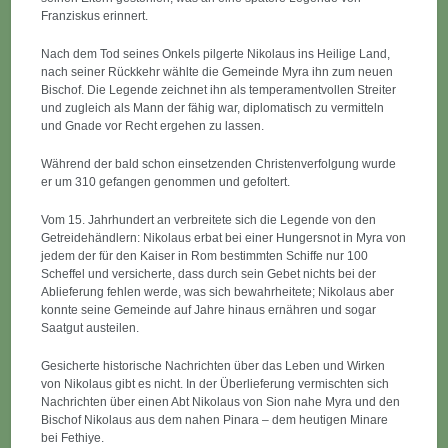
Franziskus erinnert.
Nach dem Tod seines Onkels pilgerte Nikolaus ins Heilige Land,
nach seiner Rückkehr wählte die Gemeinde Myra ihn zum neuen
Bischof. Die Legende zeichnet ihn als temperamentvollen Streiter
und zugleich als Mann der fähig war, diplomatisch zu vermitteln
und Gnade vor Recht ergehen zu lassen.
Während der bald schon einsetzenden Christenverfolgung wurde
er um 310 gefangen genommen und gefoltert.
Vom 15. Jahrhundert an verbreitete sich die Legende von den
Getreidehändlern: Nikolaus erbat bei einer Hungersnot in Myra von
jedem der für den Kaiser in Rom bestimmten Schiffe nur 100
Scheffel und versicherte, dass durch sein Gebet nichts bei der
Ablieferung fehlen werde, was sich bewahrheitete; Nikolaus aber
konnte seine Gemeinde auf Jahre hinaus ernähren und sogar
Saatgut austeilen.
Gesicherte historische Nachrichten über das Leben und Wirken
von Nikolaus gibt es nicht. In der Überlieferung vermischten sich
Nachrichten über einen Abt Nikolaus von Sion nahe Myra und den
Bischof Nikolaus aus dem nahen Pinara – dem heutigen Minare
bei Fethiye.