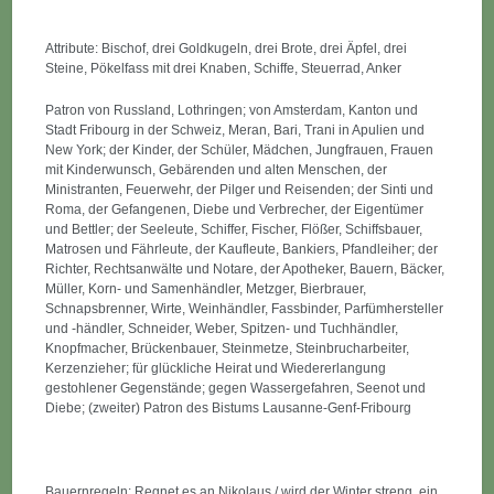
Attribute: Bischof, drei Goldkugeln, drei Brote, drei Äpfel, drei
Steine, Pökelfass mit drei Knaben, Schiffe, Steuerrad, Anker
Patron von Russland, Lothringen; von Amsterdam, Kanton und
Stadt Fribourg in der Schweiz, Meran, Bari, Trani in Apulien und
New York; der Kinder, der Schüler, Mädchen, Jungfrauen, Frauen
mit Kinderwunsch, Gebärenden und alten Menschen, der
Ministranten, Feuerwehr, der Pilger und Reisenden; der Sinti und
Roma, der Gefangenen, Diebe und Verbrecher, der Eigentümer
und Bettler; der Seeleute, Schiffer, Fischer, Flößer, Schiffsbauer,
Matrosen und Fährleute, der Kaufleute, Bankiers, Pfandleiher; der
Richter, Rechtsanwälte und Notare, der Apotheker, Bauern, Bäcker,
Müller, Korn- und Samenhändler, Metzger, Bierbrauer,
Schnapsbrenner, Wirte, Weinhändler, Fassbinder, Parfümhersteller
und -händler, Schneider, Weber, Spitzen- und Tuchhändler,
Knopfmacher, Brückenbauer, Steinmetze, Steinbrucharbeiter,
Kerzenzieher; für glückliche Heirat und Wiedererlangung
gestohlener Gegenstände; gegen Wassergefahren, Seenot und
Diebe; (zweiter) Patron des Bistums Lausanne-Genf-Fribourg
Bauernregeln: Regnet es an Nikolaus / wird der Winter streng, ein