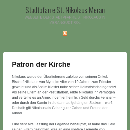
Stadtpfarre St. Nikolaus Meran
WEBSEITE DER STADTPFARRE ST. NIKOLAUS IN
MERAN/SÜDTIROL
Patron der Kirche
Nikolaus wurde der Überlieferung zufolge von seinem Onkel,
Bischof Nikolaus von Myra, im Alter von 19 Jahren zum Priester
geweiht und als Abt im Kloster nahe seiner Heimatstadt eingesetzt.
Als seine Eltern an der Pest starben, erbte Nikolaus ihr Vermögen
und verteilte es an Arme, indem er heimlich Geld durchs Fenster –
oder durch den Kamin in die darin aufgehängten Socken – warf.
Deshalb gilt Nikolaus als Geber guter Gaben und Freund der
Kinder.
Eine sehr alte Fassung der Legende behauptet, er habe das Geld
seinen Eltern gestohlen, was an eine spätere Legende von