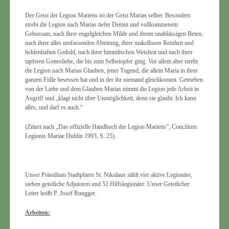
Der Geist der Legion Mariens ist der Geist Marias selber. Besonders
strebt die Legion nach Marias tiefer Demut und vollkommenem
Gehorsam, nach ihrer engelgleichen Milde und ihrem unablässigen Beten,
nach ihrer alles umfassenden Abtötung, ihrer makellosen Reinheit und
heldenhaften Geduld, nach ihrer himmlischen Weisheit und nach ihrer
tapferen Gottesliebe, die bis zum Selbstopfer ging. Vor allem aber strebt
die Legion nach Marias Glauben, jener Tugend, die allein Maria in ihrer
ganzen Fülle besessen hat und in der ihr niemand gleichkommt. Getrieben
von der Liebe und dem Glauben Marias nimmt die Legion jede Arbeit in
Angriff und „klagt nicht über Unmöglichkeit, denn sie glaubt: Ich kann
alles, und darf es auch.“
(Zitiert nach „Das offizielle Handbuch der Legion Mariens“, Concilium
Legionis Mariae Dublin 1993, S. 25).
Unser Präsidium Stadtpfarre St. Nikolaus zählt vier aktive Legionäre,
sieben geistliche Adjutoren und 52 Hilfslegionäre. Unser Geistlicher
Leiter heißt P. Josef Rungger.
Arbeiten: