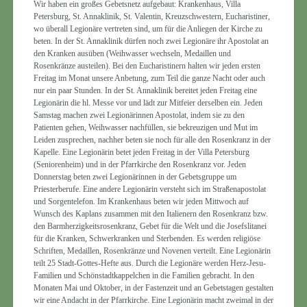
Wir haben ein großes Gebetsnetz aufgebaut: Krankenhaus, Villa
Petersburg, St. Annaklinik, St. Valentin, Kreuzschwestern, Eucharistiner,
wo überall Legionäre vertreten sind, um für die Anliegen der Kirche zu
beten. In der St. Annaklinik dürfen noch zwei Legionäre ihr Apostolat an
den Kranken ausüben (Weihwasser wechseln, Medaillen und
Rosenkränze austeilen). Bei den Eucharistinern halten wir jeden ersten
Freitag im Monat unsere Anbetung, zum Teil die ganze Nacht oder auch
nur ein paar Stunden. In der St. Annaklinik bereitet jeden Freitag eine
Legionärin die hl. Messe vor und lädt zur Mitfeier derselben ein. Jeden
Samstag machen zwei Legionärinnen Apostolat, indem sie zu den
Patienten gehen, Weihwasser nachfüllen, sie bekreuzigen und Mut im
Leiden zusprechen, nachher beten sie noch für alle den Rosenkranz in der
Kapelle. Eine Legionärin betet jeden Freitag in der Villa Petersburg
(Seniorenheim) und in der Pfarrkirche den Rosenkranz vor. Jeden
Donnerstag beten zwei Legionärinnen in der Gebetsgruppe um
Priesterberufe. Eine andere Legionärin versteht sich im Straßenapostolat
und Sorgentelefon. Im Krankenhaus beten wir jeden Mittwoch auf
Wunsch des Kaplans zusammen mit den Italienern den Rosenkranz bzw.
den Barmherzigkeitsrosenkranz, Gebet für die Welt und die Josefslitanei
für die Kranken, Schwerkranken und Sterbenden. Es werden religiöse
Schriften, Medaillen, Rosenkränze und Novenen verteilt. Eine Legionärin
teilt 25 Stadt-Gottes-Hefte aus. Durch die Legionäre werden Herz-Jesu-
Familien und Schönstadtkappelchen in die Familien gebracht. In den
Monaten Mai und Oktober, in der Fastenzeit und an Gebetstagen gestalten
wir eine Andacht in der Pfarrkirche. Eine Legionärin macht zweimal in der