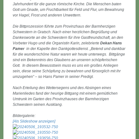
Jahrhundert für die ganze römische Kirche. Die Menschen baten
Gott um Gnade, um Fruchtbarkeit für Feld und Flur, um Bewahrung
vor Hagel, Frost und anderen Unwettern.
Die Bittprozession führte zum Provinzhaus der Barmherzigen
Schwestern in Gratsch. Nach einer herzlichen Begrüßung und
Dankesworte an die Schwestern für ihre Gastfreundschaft, an den
Vorbeter Hugo und die Organistin Karin, zelebrierte
Dekan Hans
Pamer
in der Kapelle den Dankgottesdienst. „Betend und dankbar
für die wunderschöne Natur waren wir heute unterwegs. Bittgänge
sind ein Bekenntnis des Glaubens an unseren schöpferischen
Gott. In diesem Bewusstsein muss es uns ein großes Anliegen
sein, diese seine Schöpfung zu bewahren und fürsorglich mit ihr
umzugehen“ – so Hans Pamer in seiner Predigt.
Nach Erteilung des Wettersegens und des Absingen eines
Marienliedes fand der heurige Bittgang mit einem gemütlichen
Umtrunk im Garten des Provinzhauses der Barmherzigen
Schwestern seinen Ausklang.
Bildergalerie:
[Als Slideshow anzeigen]