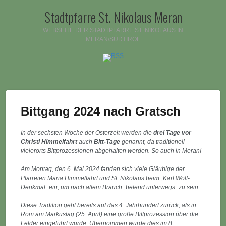
Stadtpfarre St. Nikolaus Meran
WEBSEITE DER STADTPFARRE ST. NIKOLAUS IN
MERAN/SÜDTIROL
Bittgang 2024 nach Gratsch
In der sechsten Woche der Osterzeit werden die
drei Tage vor
Christi Himmelfahrt
auch
Bitt-Tage
genannt, da traditionell
vielerorts Bittprozessionen abgehalten werden. So auch in Meran!
Am Montag, den 6. Mai 2024 fanden sich viele Gläubige der
Pfarreien Maria Himmelfahrt und St. Nikolaus beim „Karl Wolf-
Denkmal“ ein, um nach altem Brauch „betend unterwegs“ zu sein.
Diese Tradition geht bereits auf das 4. Jahrhundert zurück, als in
Rom am Markustag (25. April) eine große Bittprozession über die
Felder eingeführt wurde. Übernommen wurde dies im 8.