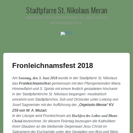
Stadtpfarre St. Nikolaus Meran
WEBSEITE DER STADTPFARRE ST. NIKOLAUS IN
MERAN/SÜDTIROL
Fronleichnamsfest 2018
Am
Sonntag, den 3. Juni 2018
wurde in der Stadtpfarre St. Nikolaus
das
Fronleichnamsfest
gemeinsam mit den Pfarrgemeinden Maria
Himmelfahrt und S. Spirito mit einem festlich gestalteten Hochamt
in der Stadtpfarrkirche St. Nikolaus begangen- musikalisch
umrahmt vom Stadtpfarrchor, Soli und Orchester unter Leitung von
Josef Sagmeister mit der Aufführung der
Orgelsolo-Messe“ KV
„
259 von W. A. Mozart.
In der Liturgie wird Fronleichnam als
Hochfest des Leibes und Blutes
Christi
bezeichnet. An diesem Feiertag bezeugen die Katholiken
ihren Glauben an die bleibende Gegenwart Jesu Christi im
Sakrament der Eucharistie unter den Gestalten von Brot und Wein.