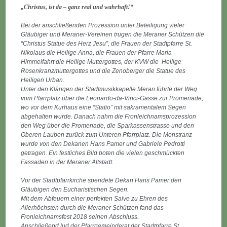
„Christus, ist da – ganz real und wahrhaft!“
Bei der anschließenden Prozession unter Beteiligung vieler
Gläubiger und Meraner-Vereinen trugen die Meraner Schützen die
“Christus Statue des Herz Jesu”, die Frauen der Stadtpfarre St.
Nikolaus die Heilige Anna, die Frauen der Pfarre Maria
Himmelfahrt die Heilige Muttergottes, der KVW die Heilige
Rosenkranzmuttergottes und die Zenoberger die Statue des
Heiligen Urban.
Unter den Klängen der Stadtmusikkapelle Meran führte der Weg
vom Pfarrplatz über die Leonardo-da-Vinci-Gasse zur Promenade,
wo vor dem Kurhaus eine “Statio” mit sakramentalem Segen
abgehalten wurde. Danach nahm die Fronleichnamsprozession
den Weg über die Promenade, die Sparkassenstrasse und den
Oberen Lauben zurück zum Unteren Pfarrplatz. Die Monstranz
wurde von den Dekanen Hans Pamer und Gabriele Pedrotti
getragen. Ein festliches Bild boten die vielen geschmückten
Fassaden in der Meraner Altstadt.
Vor der Stadtpfarrkirche spendete Dekan Hans Pamer den
Gläubigen den Eucharistischen Segen.
Mit dem Abfeuern einer perfekten Salve zu Ehren des
Allerhöchsten durch die Meraner Schützen fand das
Fronleichnamsfest 2018 seinen Abschluss.
Anschließend lud der Pfarrgemeinderat der Stadtpfarre St.