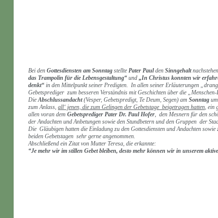
Bei den
Gottesdiensten am Sonntag
stellte
Pater Paul
den
Sinngehalt
nachstehe
das Trampolin für die Lebensgestaltung“
und
„In Christus konnten wir erfahr
denkt“
in den Mittelpunkt seiner Predigten. In allen seiner Erläuterungen „drang
Gebetsprediger zum besseren Verständnis mit Geschichten über die „Menschen-L
Die
Abschlussandacht
(Vesper, Gebetspredigt, Te Deum, Segen) am
Sonntag
um
zum Anlass,
all‘ jenen, die zum Gelingen der Gebetstage beigetragen hatten
, ein
allen voran dem
Gebetsprediger Pater Dr. Paul Hofer
, den Mesnern für den sch
der Andachten und Anbetungen sowie den Stundbetern und den Gruppen der Stadtpf
Die Gläubigen hatten die Einladung zu den Gottesdiensten und Andachten sowie 
beiden Gebetstagen sehr gerne angenommen.
Abschließend ein Zitat von Mutter Teresa, die erkannte:
“Je mehr wir im stillen Gebet bleiben, desto mehr können wir in unserem akti