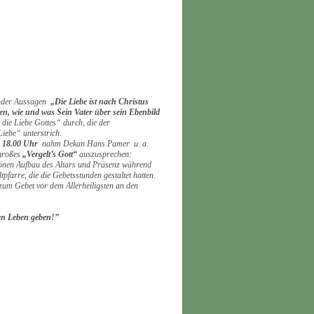
nder Aussagen
„Die Liebe ist nach Christus
en, wie und was Sein Vater über sein Ebenbild
 die Liebe Gottes“ durch, die der
iebe“ unterstrich.
18.00 Uhr
nahm Dekan Hans Pamer u. a.
 großes
„Vergelt’s Gott“
auszusprechen:
önen Aufbau des Altars und Präsenz während
arre, die die Gebetsstunden gestaltet hatten.
zum Gebet vor dem Allerheiligsten an den
ven Leben geben!”