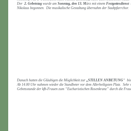
Der
2. Gebetstag
wurde am
Sonntag, den 13. M
ärz mit einem
Festgottesdienst
Nikolaus begonnen. Die musikalische Gestaltung übernahm der Stadtpfarrchor.
Danach hatten die Gläubigen die Möglichkeit zur
„STILLEN ANBETUNG
“ bis
Ab 14.00 Uhr nahmen wieder die Stundbeter vor dem Allerheiligsten Platz. Seh
Gebetsstunde der kfb-Frauen zum “Eucharistischen Rosenkranz” durch die Fraue