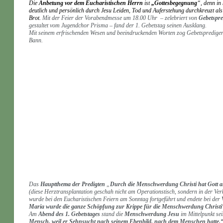
Die
Anbetung vor dem Eucharistischen Herrn
ist
„Gottesbegegnung
“, denn in
deutlich und persönlich durch Jesu Leiden, Tod und Auferstehung durchkreuzt al
Brot.
Mit der Feier der Vorabendmesse um 18.00 Uhr – zelebriert von
Gebetspre
gestaltet vom Jugendchor Prisma – fand der 1. Gebetstag seinen Ausklang.
Mit seinem erfrischenden Wesen und beeindruckenden Worten zog Gebetsprediger 
Bann.
Das
Hauptthema der Predigten
„
Durch die Menschwerdung Christi hat Gott an
(diese Herztransplantation geschah nicht am Operationstisch, sondern in der V
wurde bei den Eucharistischen Feiern am Sonntag fortgeführt und endete bei der
Maria wurde die ganze Schöpfung zur Krippe für die Menschwerdung Christi
Am
Abend des 1. Gebetstages
stand die
Menschwerdung Jesu
im Mittelpunkt se
Mensch, weil er Sehnsucht nach seinem Ebenbild, nach dem Menschen hatte.