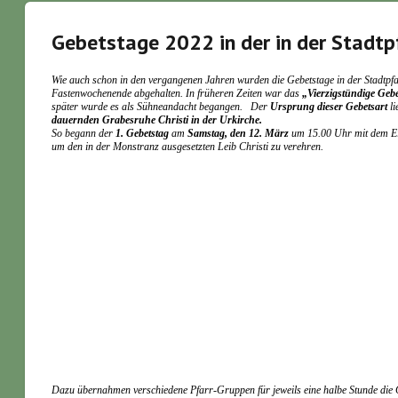
Gebetstage 2022 in der in der Stadtpf
Wie auch schon in den vergangenen Jahren wurden die Gebetstage in der Stadtpfa
Fastenwochenende abgehalten. In früheren Zeiten war das
„Vierzigstündige Geb
später wurde es als Sühneandacht begangen. Der
Ursprung dieser Gebetsart
li
dauernden Grabesruhe Christi in der Urkirche.
So begann der
1. Gebetstag
am
Samstag, den 12. März
um 15.00 Uhr mit dem Ei
um den in der Monstranz ausgesetzten Leib Christi zu verehren.
Dazu übernahmen verschiedene Pfarr-Gruppen für jeweils eine halbe Stunde die 