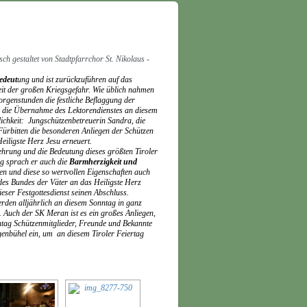
h gestaltet von Stadtpfarrchor St. Nikolaus -
edeut
ung und ist zurückzuführen auf das
eit der großen Kriegsgefahr. Wie üblich nahmen
rgenstunden die festliche Beflaggung der
 die Übernahme des Lektorendienstes an diesem
ichkeit:
Jungschützenbetreuerin Sandra, die
ürbitten die besonderen Anliegen der Schützen
iligste Herz Jesu erneuert.
rehrung und die Bedeutung dieses größten Tiroler
g sprach er auch die
Barmherzigkeit und
en und diese so wertvollen Eigenschaften auch
des Bundes der Väter an das Heiligste Herz
ser Festgottesdienst seinen Abschluss.
den alljährlich an diesem Sonntag in ganz
. Auch der SK Meran ist es ein großes Anliegen,
tag Schützenmitglieder, Freunde und Bekannte
egenbühel ein, um an diesem
Tiroler Feiertag