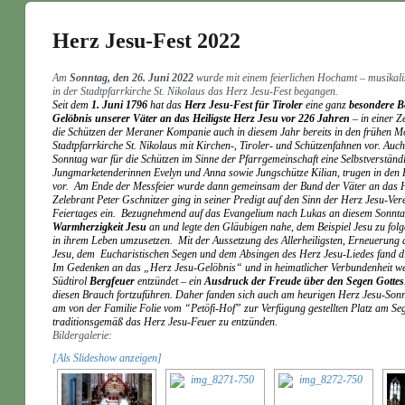
Herz Jesu-Fest 2022
Am
Sonntag, den 26. Juni 2022
wurde mit einem feierlichen Hochamt – musikalisc
in der Stadtpfarrkirche St. Nikolaus das Herz Jesu-Fest begangen.
Seit dem
1. Juni 1796
hat das
Herz Jesu-Fest für Tiroler
eine ganz
besondere B
Gelöbnis unserer Väter an das Heiligste Herz Jesu vor 226 Jahren
– in einer Z
die Schützen der Meraner Kompanie auch in diesem Jahr bereits in den frühen Mo
Stadtpfarrkirche St. Nikolaus mit Kirchen-, Tiroler- und Schützenfahnen vor.
Auch
Sonntag war für die Schützen im Sinne der Pfarrgemeinschaft eine Selbstverständl
Jungmarketenderinnen Evelyn und Anna sowie Jungschütze Kilian, trugen in den F
vor.
Am Ende der Messfeier wurde dann gemeinsam der Bund der Väter an das He
Zelebrant Peter Gschnitzer ging in seiner Predigt auf den Sinn der Herz Jesu-Ve
Feiertages ein.
Bezugnehmend auf das Evangelium nach Lukas an diesem Sonnta
Warmherzigkeit Jesu
an und legte den Gläubigen nahe, dem Beispiel Jesu zu folg
in ihrem Leben umzusetzen.
Mit der Aussetzung des Allerheiligsten, Erneuerung 
Jesu, dem
Eucharistischen Segen und dem Absingen des Herz Jesu-Liedes fand die
Im Gedenken an das „Herz Jesu-Gelöbnis“ und in heimatlicher Verbundenheit wer
Südtirol
Bergfeuer
entzündet – ein
Ausdruck der Freude über den Segen Gottes
diesen Brauch fortzuführen.
Daher fanden sich auch am heurigen Herz Jesu-Sonn
am von der Familie Folie vom “Petöfi-Hof” zur Verfügung gestellten Platz am S
traditionsgemäß das Herz Jesu-Feuer zu entzünden.
Bildergalerie:
[Als Slideshow anzeigen]