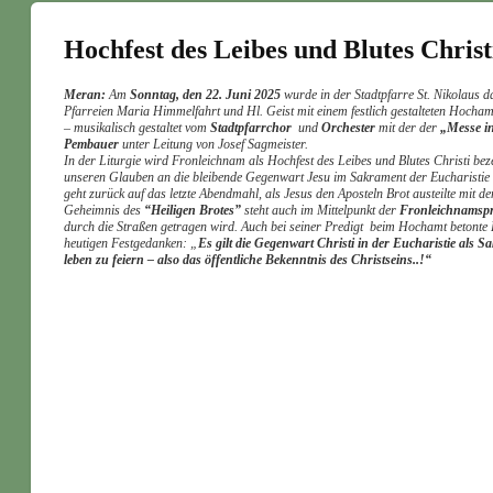
Hochfest des Leibes und Blutes Chris
Meran:
Am
Sonntag, den 22. Juni 2025
wurde in der Stadtpfarre St. Nikolaus 
Pfarreien Maria Himmelfahrt und Hl. Geist mit einem festlich gestalteten Hocham
– musikalisch gestaltet vom
Stadtpfarrchor
und
Orchester
mit der der
„Messe i
Pembauer
unter Leitung von Josef Sagmeister.
In der Liturgie wird Fronleichnam als Hochfest des Leibes und Blutes Christi bez
unseren Glauben an die bleibende Gegenwart Jesu im Sakrament der Eucharistie 
geht zurück auf das letzte Abendmahl, als Jesus den Aposteln Brot austeilte mit 
Geheimnis des
“Heiligen Brotes”
steht auch im Mittelpunkt der
Fronleichnamspr
durch die Straßen getragen wird. Auch bei seiner Predigt beim Hochamt betonte
heutigen Festgedanken: „
Es gilt die Gegenwart Christi in der Eucharistie als S
leben zu feiern – also das öffentliche Bekenntnis des Christseins..!“