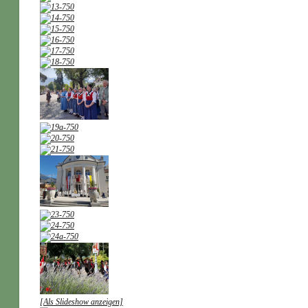
[Als Slideshow anzeigen]