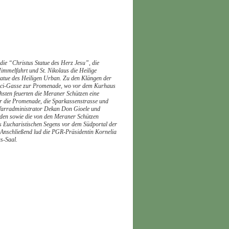
ie “Christus Statue des Herz Jesu”, die
immelfahrt und St. Nikolaus die Heilige
tatue des Heiligen Urban. Zu den Klängen der
Vinci-Gasse zur Promenade, wo vor dem Kurhaus
sten feuerten die Meraner Schützen eine
r die Promenade, die Sparkassenstrasse und
farradministrator Dekan Don Gioele und
saden sowie die von den Meraner Schützen
s Eucharistischen Segens vor dem Südportal der
. Anschließend lud die PGR-Präsidentin Kornelia
s-Saal.