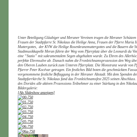
Unter Beteiligung Gläubiger und Meraner Vereinen trugen die Meraner Schützen d
Frauen der Stadtpfarre St. Nikolaus die Heilige Anna, Frauen der Pfarre Maria H
Muttergottes, der KVW die Heilige Rosenkranzmuttergottes und die Bauern die S
Stadtmusikkapelle Meran führte der Weg vom Pfarrplatz über die Leonardi da 
eine “Statio” mit sakramentalem Segen abgehalten wurde. Zu Ehren des Allerhöch
perfekte Ehrensalve ab. Danach nahm die Fronleichnamsprozession den Weg übe
den Oberen Lauben zurück zum Unteren Pfarrplatz. Die Monstranz wurde von P
Pfarrer Peter Kocévar getragen. Ein festliches Bild boten die geschmückten Fas
vorgenommene festliche Beflaggung in der Meraner Altstadt. Mit dem Spenden de
Stadtpfarrkirche St. Nikolaus fand das Fronleichnamsfest 2025 seinen Abschluss
des Dorides alle aktiven Prozessions-Teilnehmer zu einer Stärkung in den Nikolau
Bildergalerie:
[Als Slideshow anzeigen]