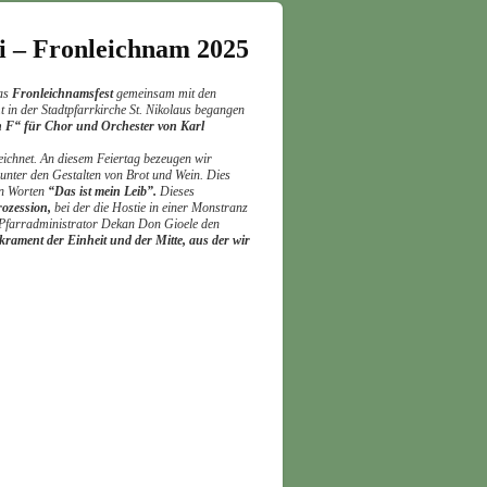
ti – Fronleichnam 2025
das
Fronleichnamsfest
gemeinsam mit den
t in der Stadtpfarrkirche St. Nikolaus begangen
n F“ für Chor und Orchester von Karl
eichnet. An diesem Feiertag bezeugen wir
unter den Gestalten von Brot und Wein. Dies
den Worten
“Das ist mein Leib”.
Dieses
ozession,
bei der die Hostie in einer Monstranz
 Pfarradministrator Dekan Don Gioele den
akrament der Einheit und der Mitte, aus der wir