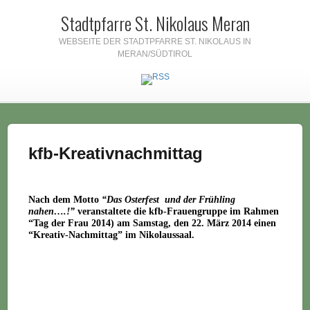
Stadtpfarre St. Nikolaus Meran
WEBSEITE DER STADTPFARRE ST. NIKOLAUS IN
MERAN/SÜDTIROL
kfb-Kreativnachmittag
Nach dem Motto
“Das Osterfest und der Frühling
nahen….!”
veranstaltete die kfb-Frauengruppe im Rahmen
“Tag der Frau 2014) am Samstag, den 22. März 2014 einen
“
Kreativ-Nachmittag”
im Nikolaussaal.