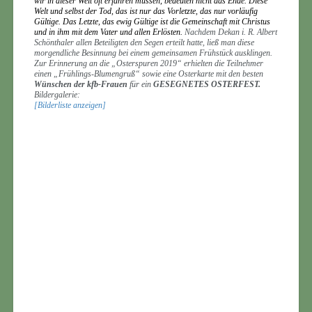
wir in dieser Welt oft erfahren müssen, bedeuten nicht das Ende. Diese
Welt und selbst der Tod, das ist nur das Vorletzte, das nur vorläufig
Gültige. Das Letzte, das ewig Gültige ist die Gemeinschaft mit Christus
und in ihm mit dem Vater und allen Erlösten.
Nachdem Dekan i. R. Albert
Schönthaler allen Beteiligten den Segen erteilt hatte, ließ man diese
morgendliche Besinnung bei einem gemeinsamen Frühstück ausklingen.
Zur Erinnerung an die „Osterspuren 2019“ erhielten die Teilnehmer
einen „Frühlings-Blumengruß“ sowie eine Osterkarte mit den besten
Wünschen der kfb-Frauen
für ein
GESEGNETES OSTERFEST.
Bildergalerie:
[Bilderliste anzeigen]