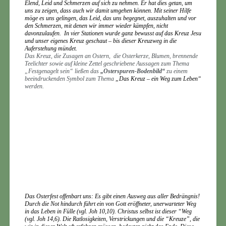
Elend, Leid und Schmerzen auf sich zu nehmen. Er hat dies getan, um
uns zu zeigen, dass auch wir damit umgehen können. Mit seiner Hilfe
möge es uns gelingen, das Leid, das uns begegnet, auszuhalten und vor
den Schmerzen, mit denen wir immer wieder kämpfen, nicht
davonzulaufen.
In vier Stationen wurde ganz bewusst auf das Kreuz Jesu
und unser eigenes Kreuz geschaut – bis dieser Kreuzweg in die
Auferstehung mündet.
Das Kreuz, die Zusagen an Ostern, die Osterkerze, Blumen, brennende
Teelichter sowie auf kleine Zettel geschriebene Aussagen zum Thema
„Festgenagelt sein“ ließen das
„Osterspuren-Bodenbild“
zu einem
beeindruckenden Symbol zum Thema
„Das Kreuz – ein Weg zum Leben“
werden.
Das Osterfest offenbart uns: Es gibt einen Ausweg aus aller Bedrängnis!
Durch die Not hindurch führt ein von Gott eröffneter, unerwarteter Weg
in das Leben in Fülle (vgl. Joh 10,10). Christus selbst ist dieser “Weg
(vgl. Joh 14,6). Die Ratlosigkeiten, Verstrickungen und die “Kreuze”, die