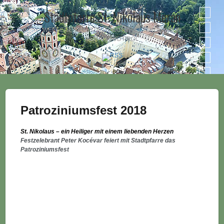
Stadtpfarre St. Nikolaus Meran
WEBSEITE DER STADTPFARRE ST. NIKOLAUS IN
MERAN/SÜDTIROL
Patroziniumsfest 2018
St. Nikolaus – ein Heiliger mit einem liebenden Herzen
Festzelebrant Peter Kocévar feiert mit Stadtpfarre das
Patroziniumsfest