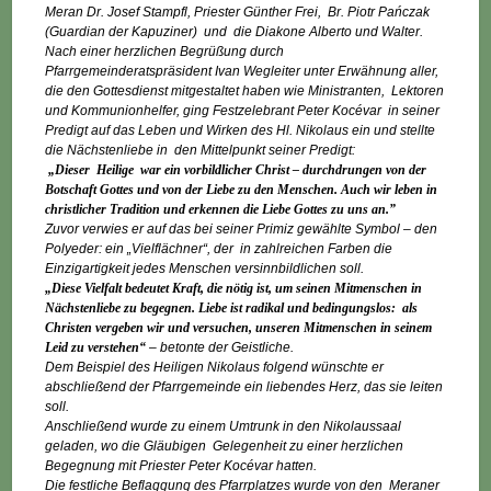
Meran Dr. Josef Stampfl, Priester Günther Frei, Br. Piotr Pańczak
(Guardian der Kapuziner) und die Diakone Alberto und Walter.
Nach einer herzlichen Begrüßung durch
Pfarrgemeinderatspräsident Ivan Wegleiter unter Erwähnung aller,
die den Gottesdienst mitgestaltet haben wie Ministranten, Lektoren
und Kommunionhelfer, ging Festzelebrant Peter Kocévar in seiner
Predigt auf das Leben und Wirken des Hl. Nikolaus ein und stellte
die Nächstenliebe in den Mittelpunkt seiner Predigt:
„Dieser Heilige war ein vorbildlicher Christ – durchdrungen von der
Botschaft Gottes und von der Liebe zu den Menschen. Auch wir leben in
christlicher Tradition und erkennen die Liebe Gottes zu uns an.”
Zuvor verwies er auf das bei seiner Primiz gewählte Symbol – den
Polyeder: ein „Vielflächner“, der in zahlreichen Farben die
Einzigartigkeit jedes Menschen versinnbildlichen soll.
„Diese Vielfalt bedeutet Kraft, die nötig ist, um seinen Mitmenschen in
Nächstenliebe zu begegnen. Liebe ist radikal und bedingungslos:
als
Christen vergeben wir und versuchen, unseren Mitmenschen in seinem
Leid zu verstehen“
– betonte der Geistliche.
Dem Beispiel des Heiligen Nikolaus folgend wünschte er
abschließend der Pfarrgemeinde ein liebendes Herz, das sie leiten
soll.
Anschließend wurde zu einem Umtrunk in den Nikolaussaal
geladen, wo die Gläubigen Gelegenheit zu einer herzlichen
Begegnung mit Priester Peter Kocévar hatten.
Die festliche Beflaggung des Pfarrplatzes wurde von den Meraner