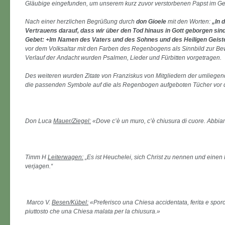
Gläubige eingefunden, um unserem kurz zuvor verstorbenen Papst im G
Nach einer herzlichen Begrüßung durch
don Gioele
mit den Worten:
„In 
Vertrauens darauf, dass wir über den Tod hinaus in Gott geborgen si
Gebet: +Im Namen des Vaters und des Sohnes und des Heiligen Geist
vor dem Volksaltar mit den Farben des Regenbogens als Sinnbild zur B
Verlauf der Andacht wurden Psalmen, Lieder und Fürbitten vorgetragen.
Des weiteren wurden Zitate von Franziskus von Mitgliedern der umliegend
die passenden Symbole auf die als Regenbogen aufgeboten Tücher vor d
Don Luca
Mauer/Ziegel:
«Dove c’è un muro, c’è chiusura di cuore. Abbiam
Timm H
Leiterwagen:
„Es ist Heuchelei, sich Christ zu nennen und einen
verjagen.“
Marco V.
Besen/Kübel:
«Preferisco una Chiesa accidentata, ferita e sporc
piuttosto che una Chiesa malata per la chiusura.»