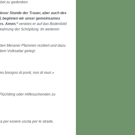
ebet zu gedenken.
dieser Stunde der Trauer, aber auch des
nd, beginnen wir unser gemeinsames
es. Amen.“
verwies er auf das Bodenbild
ewahrung der Schöpfung. Im weiteren
en Meraner Pfarreien rezitiert und dazu
em Volksaltar gelegt:
o bisogno di ponti, non di muri.»
 Flüchtling oder Hilfesuchenden zu
a per essere uscita per le strade,