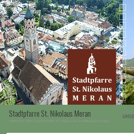
Stadtpfarre St. Nikolaus Meran
UNSE
WEBSEITE DER STADTPFARRE ST. NIKOLAUS IN MERAN/SÜDTIROL