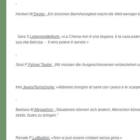
Herbert W
Decke:
„Ein bisschen Barmherzigkeit macht die Welt weniger ka
Sara S
Lebensmittelkorb:
«La Chiesa non è una dogana, è la casa pater
sua vita faticosa. - Il vero potere è servire.»
Sissi P
Fahne/ Taube:
„Wir müssen die Ausgeschlossenen einbeziehen un
Irmi
Jeans/Turnschuhe:
«Abbiamo bisogno di santi con i jeans e le scarpe
Barbara M
Megaphon:
„Situationen können sich ändern; Menschen können
strebt, Gutes zu bringen.“
Renate P
Luftballon:
«Non si può essere cristiani senza gioia.»