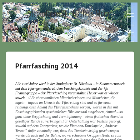
Stadtpfarre St. Nikolaus Meran
WEBSEITE DER STADTPFARRE ST. NIKOLAUS IN MERAN/SÜDTIROL
Pfarrfasching 2014
Alle zwei Jahre wird in der Stadtpfarre St. Nikolaus – in Zusammenarbeit
mit dem Pfarrgemeinderat, dem Faschingskomitée und der kfb-
Frauengruppe – der Pfarrfasching veranstaltet. Heuer war es wieder
soweit…!
Alle ehrenamtlichen Mitarbeiterinnen und Mitarbeiter, die
tagein – tagaus im Dienste der Pfarre tätig sind und so für einen
reibungslosen Ablauf des Pfarrgeschehens sorgen, waren in den mit
Faschingsgirlanden geschmückten Nikolaussaal eingeladen, einmal – so
ganz ohne Verpflichtung und Terminplanung – einen fröhlichen Abend in
geselliger Runde zu verbringen.Für Unterhaltung war bestens gesorgt:
sowohl auf dem Tanzparkett, wo die Einmann-Tanzkapelle „Andreas
Terzer“ dafür zuständig war, dass das Tanzbein kräftig geschwungen
wurde als auch auf der Bühne, wo verschiedene Gruppen Heiteres zum