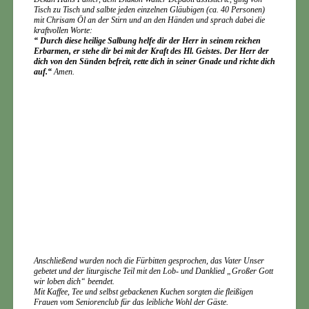
Tisch zu Tisch und salbte jeden einzelnen Gläubigen (ca. 40 Personen)
mit Chrisam Öl an der Stirn und an den Händen und sprach dabei die
kraftvollen Worte:
“ Durch diese heilige Salbung helfe dir der Herr in seinem reichen
Erbarmen, er stehe dir bei mit der Kraft des Hl. Geistes. Der Herr der
dich von den Sünden befreit, rette dic
h in seiner Gnade und richte dich
auf.“
Amen.
Anschließend wurden noch die Fürbitten gesprochen, das Vater Unser
gebetet und der liturgische Teil mit den Lob- und Danklied „Großer Gott
wir loben dich“ beendet.
Mit Kaffee, Tee und selbst gebackenen Kuchen sorgten die fleißigen
Frauen vom Seniorenclub für das leibliche Wohl der Gäste.