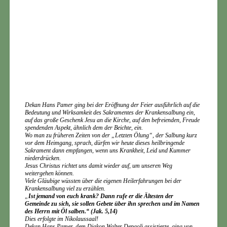
Dekan Hans Pamer ging bei der Eröffnung der Feier ausführlich auf die
Bedeutung und Wirksamkeit des Sakramentes der Krankensalbung ein,
auf das große Geschenk Jesu an die Kirche, auf den befreienden, Freude
spendenden Aspekt, ähnlich dem der Beichte, ein.
Wo man zu früheren Zeiten von der „Letzten Ölung“, der Salbung kurz
vor dem Heimgang, sprach, dürfen wir heute dieses heilbringende
Sakrament dann empfangen, wenn uns Krankheit, Leid und Kummer
niederdrücken.
Jesus Christus richtet uns damit wieder auf, um unseren Weg
weitergehen können.
Viele Gläubige wüssten über die eigenen Heilerfahrungen bei der
Krankensalbung viel zu erzählen.
„
Ist jemand von euch krank? Dann rufe er die Ältesten der
Gemeinde
zu sich, sie sollen Gebete über ihn sprechen und im Namen
des Herrn mit Öl salben.“ (Jak. 5,14)
Dies erfolgte im Nikolaussaal!
Dekan Hans Pamer, dem Diakon Walter Depaoli assistierte, ging von