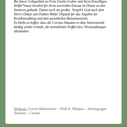
Bei dieser Gelegenheit sei Frau Gisela Gruber und ihren freiwilligen
Helfer*innen herzlich für ihren wertvollen Einsatz im Dienst an den
Senioren gedankt. Zuletzt noch ein großes Vergelt’s Gott auch dem
Herrn Dekan und Diakon Walter Depaoli für das Angebot der
Krankensalbung und dem gemütlichen Beisammensein.
Es bleibt zu hoffen, dass die Corona-Situation es dem Seniorenclub
künftig wieder erlaubt, die monatlichen Treffen bzw. Veranstaltungen
abzuhalten.
Verfasser:
Lorenz Rabensteiner – PGR-St. Nikolaus – Arbeitsgruppe
Senioren + Caritas